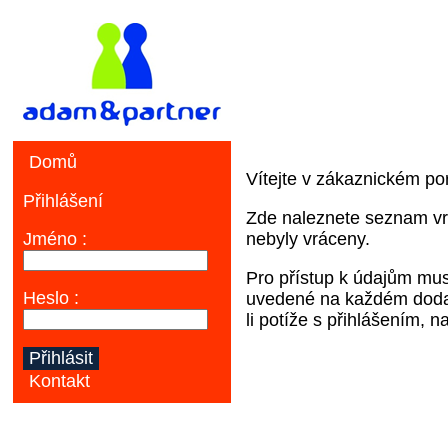
Vítejte v zákaznickém p
Přihlášení
Zde naleznete seznam vra
Jméno :
nebyly vráceny.
Pro přístup k údajům musí
Heslo :
uvedené na každém dodac
li potíže s přihlášením, 